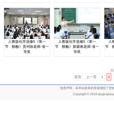
人教版化学选修5《第一
人教版化学选修5《第一
人
节 醇酚》贵州陈老师-省一
节 醇酚》新疆蒋老师-省一
节 
等奖
等奖
共
首页
上一页
1
2
免责声明：若本站收录的资源侵犯了您
Copyright © 2019 qiuguojiaoy